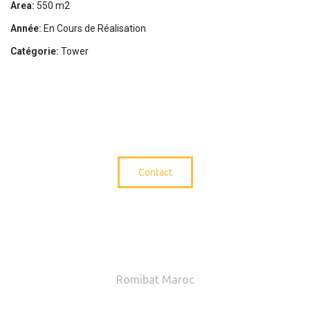
Area:
550 m2
Année:
En Cours de Réalisation
Catégorie:
Tower
Contact
Confiez-Nous Vos
Futurs Projets de
Construction!
Romibat Maroc